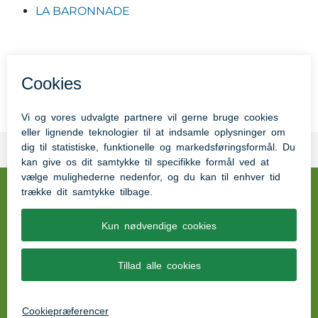
LA BARONNADE
Alt undervisningsmateriale samt videoer kan
tilgås her
Pædagogisk UdviklingsCenter Aabenraa (PUC)
Tinglev Midt 2, 6360 Tinglev
EAN: 5798005098805
Tilgængelighedserklæring