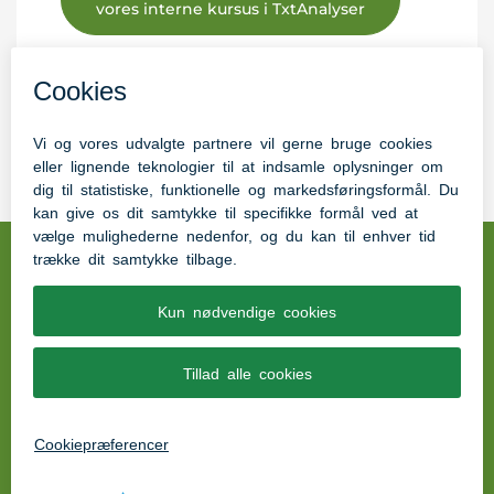
vores interne kursus i TxtAnalyser
Du kan gense webinaret omhandlende
AppWriter fra den 02. september 2024
Pædagogisk UdviklingsCenter Aabenraa (PUC)
Tinglev Midt 2, 6360 Tinglev
EAN: 5798005098805
Tilgængelighedserklæring
Send en mail